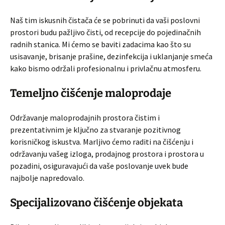
Naš tim iskusnih čistača će se pobrinuti da vaši poslovni
prostori budu pažljivo čisti, od recepcije do pojedinačnih
radnih stanica. Mi ćemo se baviti zadacima kao što su
usisavanje, brisanje prašine, dezinfekcija i uklanjanje smeća
kako bismo održali profesionalnu i privlačnu atmosferu.
Temeljno čišćenje maloprodaje
Održavanje maloprodajnih prostora čistim i
prezentativnim je ključno za stvaranje pozitivnog
korisničkog iskustva. Marljivo ćemo raditi na čišćenju i
održavanju vašeg izloga, prodajnog prostora i prostora u
pozadini, osiguravajući da vaše poslovanje uvek bude
najbolje napredovalo.
Specijalizovano čišćenje objekata