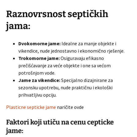
Raznovrsnost septičkih
jama:
Dvokomorne jame:
Idealne za manje objekte i
vikendice, nude jednostavno i ekonomično rješenje.
Trokomorne jame:
Osiguravaju efikasno
prečišćavanje za veće objekte i one sa većom
potrošnjom vode.
Jame za vikendice:
Specijalno dizajnirane za
sezonsku upotrebu, nude praktičnu i ekološki
prihvatljivu opciju.
Plasticne septicke jame
naričite ovde
Faktori koji utiču na cenu cepticke
jame: