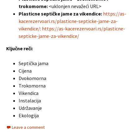
trokomorne:
<uklonjen nevažeći URL>
Plasticne septičke jame za vikendice:
https://as-
kacerezervoari.rs/plasticne-septicke-jame-za-
vikendice/
:
https://as-kacerezervoari.rs/plasticne-
septicke-jame-za-vikendice/
Ključne reči:
Septička jama
Cijena
Dvokomorna
Trokomorna
Vikendica
Instalacija
Udržavanje
Ekologija
Leave a comment