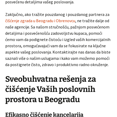
posvećenu detaljima vašeg poslovanja.
Zaključno, ako tražite pouzdanog i pouzdanog partnera za
čišćenje zgrada u Beogradu i Obrenovcu
, ne tražite dalje od
naše agencije. Sa našom stručnošću, pažnjom posvećenom
detaljima i posvećenošću zadovoljstvu kupaca, pomoći
ćemo vam da podignete čistoću i izgled vaših komercijalnih
prostora, omogućavajući vam da se fokusirate na ključne
aspekte vašeg poslovanja. Kontaktirajte nas danas da biste
saznali više o našim uslugama i kako vam možemo pomoći
da postignete čisto, zdravo i produktivno radno okruženje.
Sveobuhvatna rešenja za
čišćenje Vaših poslovnih
prostora u Beogradu
Efikasno čišćenje kancelarija