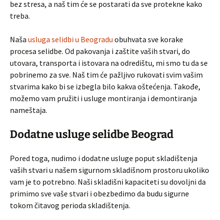
bez stresa, a naš tim će se postarati da sve protekne kako
treba.
Naša
usluga selidbi u Beogradu
obuhvata sve korake
procesa selidbe. Od pakovanja i zaštite vaših stvari, do
utovara, transporta i istovara na odredištu, mi smo tu da se
pobrinemo za sve. Naš tim će pažljivo rukovati svim vašim
stvarima kako bi se izbegla bilo kakva oštećenja. Takođe,
možemo vam pružiti i usluge montiranja i demontiranja
nameštaja.
Dodatne usluge selidbe Beograd
Pored toga, nudimo i dodatne usluge poput skladištenja
vaših stvari u našem sigurnom skladišnom prostoru ukoliko
vam je to potrebno. Naši skladišni kapaciteti su dovoljni da
primimo sve vaše stvari i obezbedimo da budu sigurne
tokom čitavog perioda skladištenja.