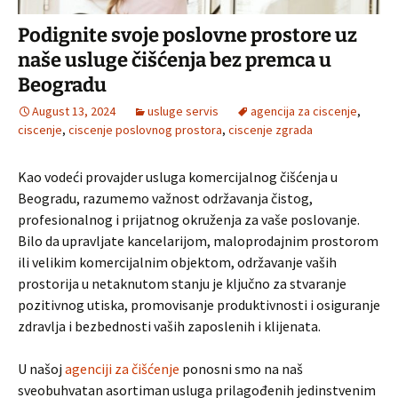
Podignite svoje poslovne prostore uz
naše usluge čišćenja bez premca u
Beogradu
August 13, 2024
usluge servis
agencija za ciscenje
,
ciscenje
,
ciscenje poslovnog prostora
,
ciscenje zgrada
Kao vodeći provajder usluga komercijalnog čišćenja u
Beogradu, razumemo važnost održavanja čistog,
profesionalnog i prijatnog okruženja za vaše poslovanje.
Bilo da upravljate kancelarijom, maloprodajnim prostorom
ili velikim komercijalnim objektom, održavanje vaših
prostorija u netaknutom stanju je ključno za stvaranje
pozitivnog utiska, promovisanje produktivnosti i osiguranje
zdravlja i bezbednosti vaših zaposlenih i klijenata.
U našoj
agenciji za čišćenje
ponosni smo na naš
sveobuhvatan asortiman usluga prilagođenih jedinstvenim