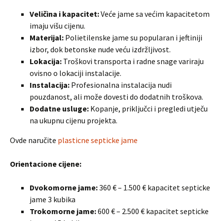
Veličina i kapacitet:
Veće jame sa većim kapacitetom
imaju višu cijenu.
Materijal:
Polietilenske jame su popularan i jeftiniji
izbor, dok betonske nude veću izdržljivost.
Lokacija:
Troškovi transporta i radne snage variraju
ovisno o lokaciji instalacije.
Instalacija:
Profesionalna instalacija nudi
pouzdanost, ali može dovesti do dodatnih troškova.
Dodatne usluge:
Kopanje, priključci i pregledi utječu
na ukupnu cijenu projekta.
Ovde naručite
plasticne septicke jame
Orientacione cijene:
Dvokomorne jame:
360 € – 1.500 € kapacitet septicke
jame 3 kubika
Trokomorne jame:
600 € – 2.500 € kapacitet septicke