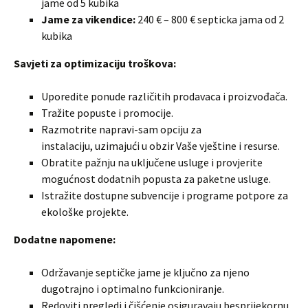
jame od 5 kubika
Jame za vikendice:
240 € – 800 € septicka jama od 2
kubika
Savjeti za optimizaciju troškova:
Uporedite ponude različitih prodavaca i proizvođača.
Tražite popuste i promocije.
Razmotrite napravi-sam opciju za
instalaciju, uzimajući u obzir Vaše vještine i resurse.
Obratite pažnju na uključene usluge i provjerite
mogućnost dodatnih popusta za paketne usluge.
Istražite dostupne subvencije i programe potpore za
ekološke projekte.
Dodatne napomene:
Održavanje septičke jame je ključno za njeno
dugotrajno i optimalno funkcioniranje.
Redoviti pregledi i čišćenje osiguravaju besprijekornu