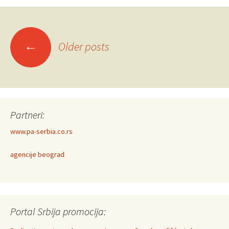
Posts
←
Older posts
navigation
Partneri:
www.pa-serbia.co.rs
agencije beograd
Portal Srbija promocija: