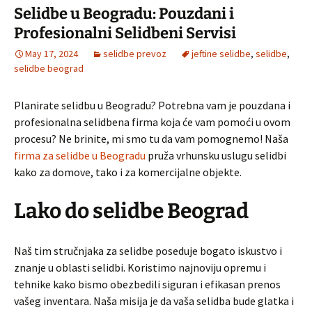
Selidbe u Beogradu: Pouzdani i
Profesionalni Selidbeni Servisi
May 17, 2024
selidbe prevoz
jeftine selidbe
,
selidbe
,
selidbe beograd
Planirate selidbu u Beogradu? Potrebna vam je pouzdana i
profesionalna selidbena firma koja će vam pomoći u ovom
procesu? Ne brinite, mi smo tu da vam pomognemo! Naša
firma za selidbe u Beogradu
pruža vrhunsku uslugu selidbi
kako za domove, tako i za komercijalne objekte.
Lako do selidbe Beograd
Naš tim stručnjaka za selidbe poseduje bogato iskustvo i
znanje u oblasti selidbi. Koristimo najnoviju opremu i
tehnike kako bismo obezbedili siguran i efikasan prenos
vašeg inventara. Naša misija je da vaša selidba bude glatka i