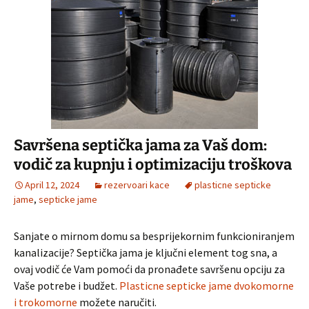
Savršena septička jama za Vaš dom:
vodič za kupnju i optimizaciju troškova
April 12, 2024
rezervoari kace
plasticne septicke
jame
,
septicke jame
Sanjate o mirnom domu sa besprijekornim funkcioniranjem
kanalizacije? Septička jama je ključni element tog sna, a
ovaj vodič će Vam pomoći da pronađete savršenu opciju za
Vaše potrebe i budžet.
Plasticne septicke jame dvokomorne
i trokomorne
možete naručiti.