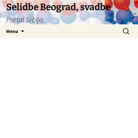
Selidbe Beograd, svadbe
Portal Srbija
Skip
Search
Menu
to
for:
content