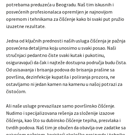
potrebama preduzeća u Beogradu. Naš tim iskusnih i
posvećenih profesionalaca opremljen je najnovijom
opremom i tehnikama za čišćenje kako bi svaki put pružio
izuzetne rezultate.
Jedna od ključnih prednosti naših usluga čišćenja je pažnja
posvećena detaljima koju unosimo u svaki posao. Naši
stručnjaci pedantno čiste svaki kutak i pukotinu,
osiguravajući da čak i najteže dostupna područja budu čista.
Od usisavanja i brisanja podova do brisanja prašine sa
površina, dezinfekcije kupatila i poliranja prozora, ne
ostavljamo ni jedan kamen na kamenu u našoj potrazi za
čistoćom.
Ali naše usluge prevazilaze samo površinsko čišćenje.
Nudimo i specijalizovana rešenja za složenije izazove
čišćenja, kao što su dubinsko čišćenje tepiha, presvlaka i
tvrdih podova. Naš tim je obučen da obavlja ove zadatke sa
najvećom pažnjom, koristeći ekološke proizvode i tehnike