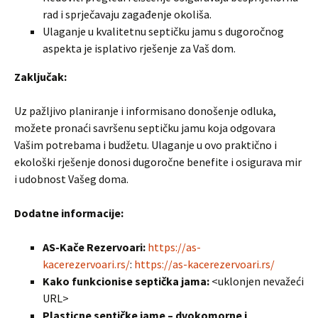
rad i sprječavaju zagađenje okoliša.
Ulaganje u kvalitetnu septičku jamu s dugoročnog
aspekta je isplativo rješenje za Vaš dom.
Zaključak:
Uz pažljivo planiranje i informisano donošenje odluka,
možete pronaći savršenu septičku jamu koja odgovara
Vašim potrebama i budžetu. Ulaganje u ovo praktično i
ekološki rješenje donosi dugoročne benefite i osigurava mir
i udobnost Vašeg doma.
Dodatne informacije:
AS-Kače Rezervoari:
https://as-
kacerezervoari.rs/
:
https://as-kacerezervoari.rs/
Kako funkcionise septička jama:
<uklonjen nevažeći
URL>
Plasticne septičke jame – dvokomorne i