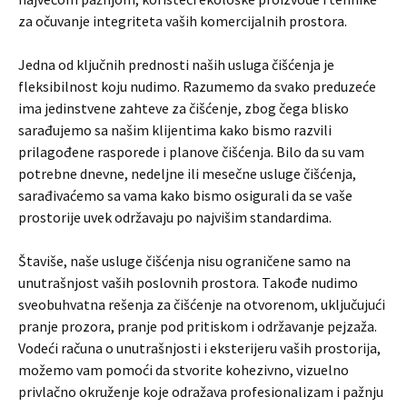
za očuvanje integriteta vaših komercijalnih prostora.
Jedna od ključnih prednosti naših usluga čišćenja je
fleksibilnost koju nudimo. Razumemo da svako preduzeće
ima jedinstvene zahteve za čišćenje, zbog čega blisko
sarađujemo sa našim klijentima kako bismo razvili
prilagođene rasporede i planove čišćenja. Bilo da su vam
potrebne dnevne, nedeljne ili mesečne usluge čišćenja,
sarađivaćemo sa vama kako bismo osigurali da se vaše
prostorije uvek održavaju po najvišim standardima.
Štaviše, naše usluge čišćenja nisu ograničene samo na
unutrašnjost vaših poslovnih prostora. Takođe nudimo
sveobuhvatna rešenja za čišćenje na otvorenom, uključujući
pranje prozora, pranje pod pritiskom i održavanje pejzaža.
Vodeći računa o unutrašnjosti i eksterijeru vaših prostorija,
možemo vam pomoći da stvorite kohezivno, vizuelno
privlačno okruženje koje odražava profesionalizam i pažnju