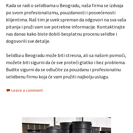
Kada se radi o selidbama u Beogradu, naša firma se izdvaja
po svom profesionalizmu, pouzdanosti i posvećenosti
klijentima. Naš tim je uvek spreman da odgovori na sva vaša
pitanja i pruži vam sve potrebne informacije. Kontaktirajte
nas danas kako biste dobili besplatnu procenu selidbe i
dogovorili sve detalje.
Selidba u Beogradu može biti stresna, ali sa našom pomoći,
možete biti sigurni da će sve proteći glatko i bez problema.
Budite sigurni da se odlučite za pouzdanu i profesionalnu
selidbenu firmu koja će vam pružiti najbolju uslugu.
Leave a comment