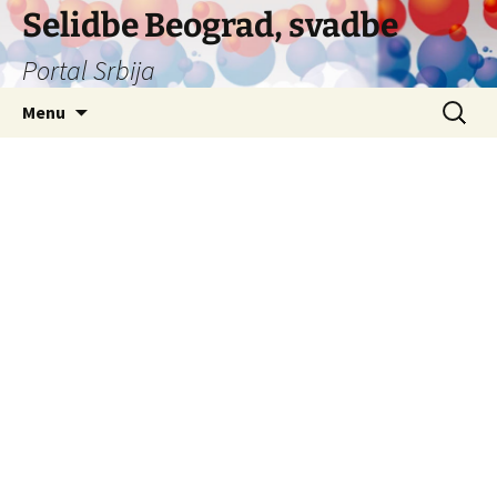
Selidbe Beograd, svadbe
Portal Srbija
Skip
Search
Menu
to
for:
content