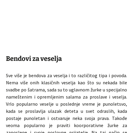
Bendovi za veselja
Sve više je bendova za veselja i to različitog tipa i povoda.
Nema više onih klasičnih veselja kao što su nekada bile
svadbe po šatrama, sada su to uglavnom žurke u specijalno
nameštenim i opremljenim salama za proslave i veselja.
Vrlo popularno veselje u poslednje vreme je punoletsvo,
kada se proslavlja ulazak deteta u svet odraslih, kada
postaje punoletan i ostvaruje neka svoja prava. Takođe
veoma popularno je praviti koorporativne žurke za
zaposlene i svoje poslovne prijatelje. Na taj način se