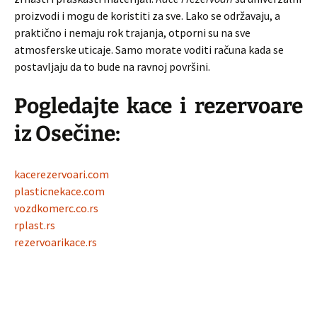
proizvodi i mogu de koristiti za sve. Lako se održavaju, a
praktično i nemaju rok trajanja, otporni su na sve
atmosferske uticaje. Samo morate voditi računa kada se
postavljaju da to bude na ravnoj površini.
Pogledajte kace i rezervoare
iz Osečine:
kacerezervoari.com
plasticnekace.com
vozdkomerc.co.rs
rplast.rs
rezervoarikace.rs