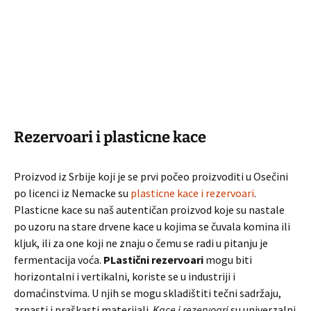
Rezervoari i plasticne kace
Proizvod iz Srbije koji je se prvi počeo proizvoditi u Osečini
po licenci iz Nemacke su
plasticne kace i rezervoari
.
Plasticne kace su naš autentičan proizvod koje su nastale
po uzoru na stare drvene kace u kojima se čuvala komina ili
kljuk, ili za one koji ne znaju o čemu se radi u pitanju je
fermentacija voća.
PLastični rezervoari
mogu biti
horizontalni i vertikalni, koriste se u industriji i
domaćinstvima. U njih se mogu skladištiti tečni sadržaju,
zrnasti i praškasti materijali.
Kace i rezervoari
su univerzalni