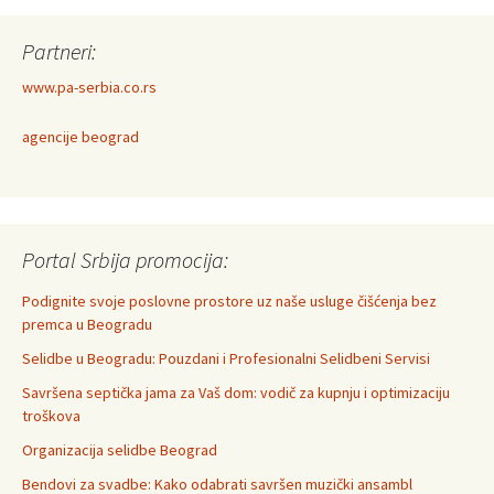
Partneri:
www.pa-serbia.co.rs
agencije beograd
Portal Srbija promocija:
Podignite svoje poslovne prostore uz naše usluge čišćenja bez
premca u Beogradu
Selidbe u Beogradu: Pouzdani i Profesionalni Selidbeni Servisi
Savršena septička jama za Vaš dom: vodič za kupnju i optimizaciju
troškova
Organizacija selidbe Beograd
Bendovi za svadbe: Kako odabrati savršen muzički ansambl