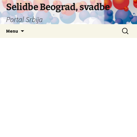
Selidbe Beograd, svadbe
Portal Srbija
Skip
Search
Menu
to
for:
content