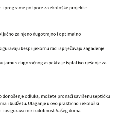
e i programe potpore za ekološke projekte.
ključno za njeno dugotrajno i optimalno
osiguravaju besprijekornu rad i sprječavaju zagađenje
ku jamu s dugoročnog aspekta je isplativo rješenje za
ano donošenje odluka, možete pronaći savršenu septičku
a i budžetu. Ulaganje u ovo praktično i ekološki
e i osigurava mir i udobnost Vašeg doma.