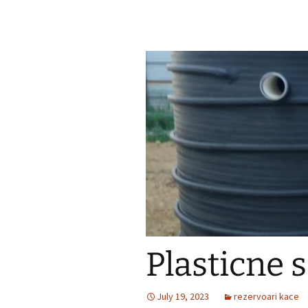
Plasticne 
July 19, 2023
rezervoari kace