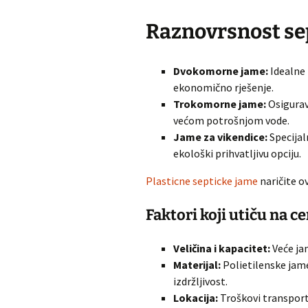
Raznovrsnost se
Dvokomorne jame:
Idealne 
ekonomično rješenje.
Trokomorne jame:
Osigurav
većom potrošnjom vode.
Jame za vikendice:
Specijal
ekološki prihvatljivu opciju.
Plasticne septicke jame
naričite o
Faktori koji utiču na c
Veličina i kapacitet:
Veće ja
Materijal:
Polietilenske jame
izdržljivost.
Lokacija:
Troškovi transporta 