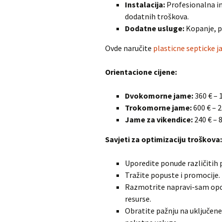
Instalacija:
Profesionalna in
dodatnih troškova.
Dodatne usluge:
Kopanje, pr
Ovde naručite
plasticne septicke 
Orientacione cijene:
Dvokomorne jame:
360 € – 
Trokomorne jame:
600 € – 2
Jame za vikendice:
240 € – 
Savjeti za optimizaciju troškova:
Uporedite ponude različitih 
Tražite popuste i promocije.
Razmotrite napravi-sam opciju
resurse.
Obratite pažnju na uključen