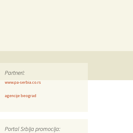
Partneri:
www.pa-serbia.co.rs
agencije beograd
Portal Srbija promocija: