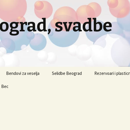
eograd, svadbe
Bendovi za veselja
Selidbe Beograd
Rezervoari i plastic
, Bec
A1 selidbe – kombi
selidbe