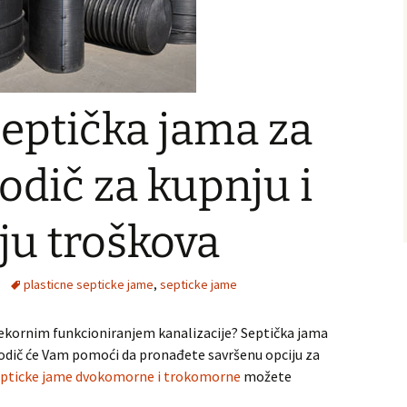
eptička jama za
odič za kupnju i
ju troškova
plasticne septicke jame
,
septicke jame
ekornim funkcioniranjem kanalizacije? Septička jama
 vodič će Vam pomoći da pronađete savršenu opciju za
epticke jame dvokomorne i trokomorne
možete