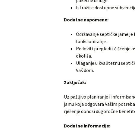
paketne usluge.
Istražite dostupne subvencij
Dodatne napomene:
Održavanje septičke jame je 
funkcioniranje.
Redoviti pregledi i čišćenje 
okoliša.
Ulaganje u kvalitetnu septič
Vaš dom.
Zaključak:
Uz pažljivo planiranje i informis
jamu koja odgovara Vašim potrebam
rješenje donosi dugoročne benefit
Dodatne informacije: