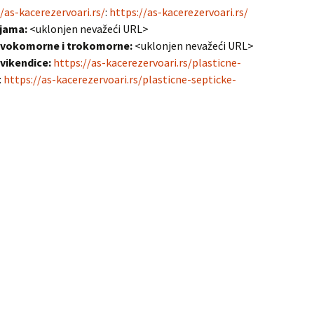
/as-kacerezervoari.rs/
:
https://as-kacerezervoari.rs/
 jama:
<uklonjen nevažeći URL>
 dvokomorne i trokomorne:
<uklonjen nevažeći URL>
 vikendice:
https://as-kacerezervoari.rs/plasticne-
:
https://as-kacerezervoari.rs/plasticne-septicke-