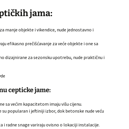
ptičkih jama:
za manje objekte i vikendice, nude jednostavno i
aju efikasno prečišćavanje za veće objekte i one sa
no dizajnirane za sezonsku upotrebu, nude praktičnu i
vde
enu cepticke jame:
me sa većim kapacitetom imaju višu cijenu.
 su popularan i jeftiniji izbor, dok betonske nude veću
i radne snage variraju ovisno o lokaciji instalacije.