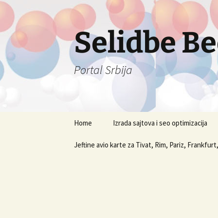
Selidbe B
Portal Srbija
Skip
Home
Izrada sajtova i seo optimizacija
to
content
Jeftine avio karte za Tivat, Rim, Pariz, Frankfurt