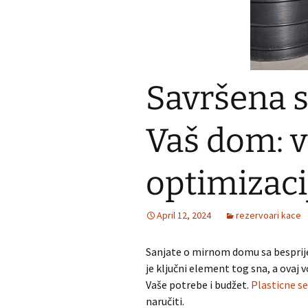
Savršena s
Vaš dom: v
optimizaci
April 12, 2024
rezervoari kace
Sanjate o mirnom domu sa besprij
je ključni element tog sna, a ovaj
Vaše potrebe i budžet.
Plasticne s
naručiti.