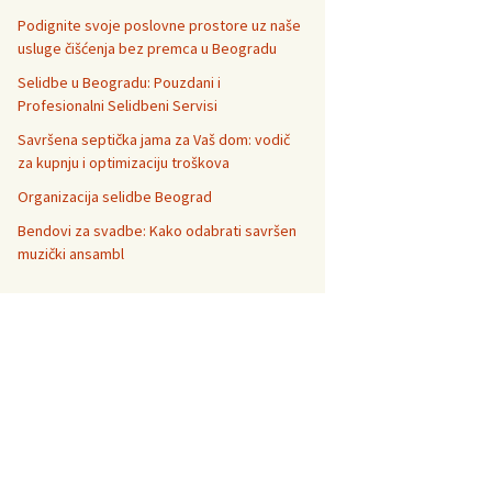
Podignite svoje poslovne prostore uz naše
usluge čišćenja bez premca u Beogradu
Selidbe u Beogradu: Pouzdani i
Profesionalni Selidbeni Servisi
Savršena septička jama za Vaš dom: vodič
za kupnju i optimizaciju troškova
Organizacija selidbe Beograd
Bendovi za svadbe: Kako odabrati savršen
muzički ansambl