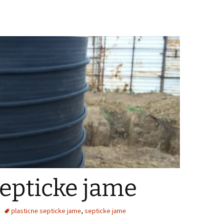
septicke jame
plasticne septicke jame
,
septicke jame