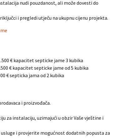
stalacija nudi pouzdanost, ali može dovesti do
iključci i pregledi utječu na ukupnu cijenu projekta.
jame
1.500 € kapacitet septicke jame 3 kubika
.500 € kapacitet septicke jame od 5 kubika
800 € septicka jama od 2 kubika
prodavaca i proizvođača.
 za instalaciju, uzimajući u obzir Vaše vještine i
e usluge i provjerite mogućnost dodatnih popusta za