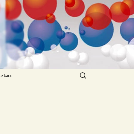
Search
ne kace
for: