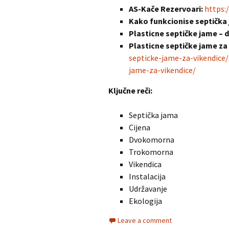
AS-Kače Rezervoari:
https:/
Kako funkcionise septička
Plasticne septičke jame –
Plasticne septičke jame za
septicke-jame-za-vikendice/
jame-za-vikendice/
Ključne reči:
Septička jama
Cijena
Dvokomorna
Trokomorna
Vikendica
Instalacija
Udržavanje
Ekologija
Leave a comment