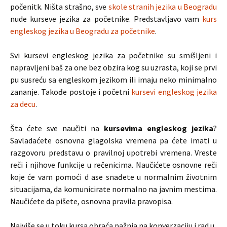
počenitk. Ništa strašno, sve
skole stranih jezika u Beogradu
nude kurseve jezika za početnike. Predstavljavo vam
kurs
engleskog jezika u Beogradu za početnike
.
Svi kursevi engleskog jezika za početnike su smišljeni i
napravljeni baš za one bez obzira kog su uzrasta, koji se prvi
pu susreću sa engleskom jezikom ili imaju neko minimalno
zananje. Takođe postoje i početni
kursevi engleskog jezika
za decu
.
Šta ćete sve naučiti na
kursevima engleskog jezika
?
Savladaćete osnovna glagolska vremena pa ćete imati u
razgovoru predstavu o pravilnoj upotrebi vremena. Vreste
reči i njihove funkcije u rečenicima. Naučićete osnovne reči
koje će vam pomoći d ase snađete u normalnim životnim
situacijama, da komunicirate normalno na javnim mestima.
Naučićete da pišete, osnovna pravila pravopisa.
Najviše se u toku kursa obraća pažnja na konverzaciju i rad u