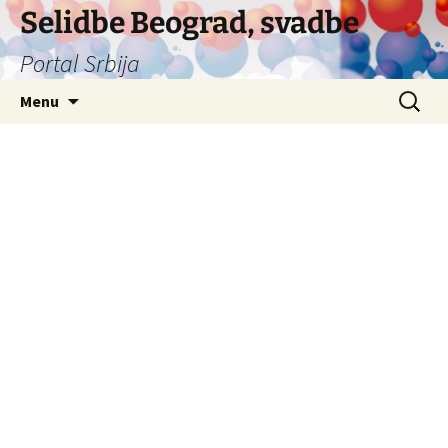
Selidbe Beograd, svadbe
Portal Srbija
Skip
Search
Menu
to
for:
content