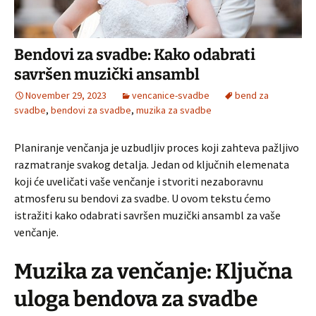
Bendovi za svadbe: Kako odabrati
savršen muzički ansambl
November 29, 2023
vencanice-svadbe
bend za
svadbe
,
bendovi za svadbe
,
muzika za svadbe
Planiranje venčanja je uzbudljiv proces koji zahteva pažljivo
razmatranje svakog detalja. Jedan od ključnih elemenata
koji će uveličati vaše venčanje i stvoriti nezaboravnu
atmosferu su bendovi za svadbe. U ovom tekstu ćemo
istražiti kako odabrati savršen muzički ansambl za vaše
venčanje.
Muzika za venčanje: Ključna
uloga bendova za svadbe