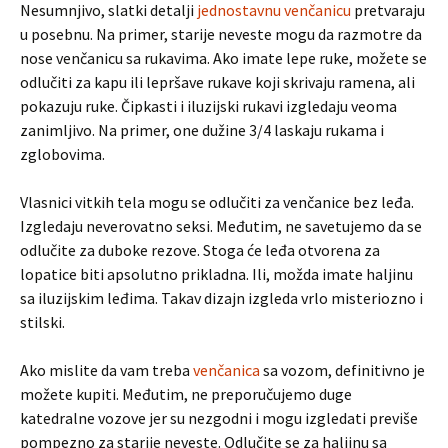
Nesumnjivo, slatki detalji
jednostavnu venčanicu
pretvaraju
u posebnu. Na primer, starije neveste mogu da razmotre da
nose venčanicu sa rukavima. Ako imate lepe ruke, možete se
odlučiti za kapu ili lepršave rukave koji skrivaju ramena, ali
pokazuju ruke. Čipkasti i iluzijski rukavi izgledaju veoma
zanimljivo. Na primer, one dužine 3/4 laskaju rukama i
zglobovima.
Vlasnici vitkih tela mogu se odlučiti za venčanice bez leđa.
Izgledaju neverovatno seksi. Međutim, ne savetujemo da se
odlučite za duboke rezove. Stoga će leđa otvorena za
lopatice biti apsolutno prikladna. Ili, možda imate haljinu
sa iluzijskim leđima. Takav dizajn izgleda vrlo misteriozno i
stilski.
Ako mislite da vam treba
venčanica
sa vozom, definitivno je
možete kupiti. Međutim, ne preporučujemo duge
katedralne vozove jer su nezgodni i mogu izgledati previše
pompezno za starije neveste. Odlučite se za haljinu sa