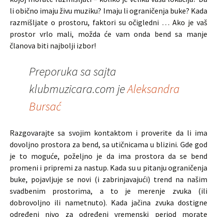
li obično imaju živu muziku? Imaju li ograničenja buke? Kada
razmišljate o prostoru, faktori su očigledni … Ako je vaš
prostor vrlo mali, možda će vam onda bend sa manje
članova biti najbolji izbor!
Preporuka sa sajta
klubmuzicara.com je
Aleksandra
Bursać
Razgovarajte sa svojim kontaktom i proverite da li ima
dovoljno prostora za bend, sa utičnicama u blizini. Gde god
je to moguće, poželjno je da ima prostora da se bend
promeni i pripremi za nastup. Kada su u pitanju ograničenja
buke, pojavljuje se novi (i zabrinjavajući) trend na našim
svadbenim prostorima, a to je merenje zvuka (ili
dobrovoljno ili nametnuto). Kada jačina zvuka dostigne
određeni nivo za određeni vremenski period morate