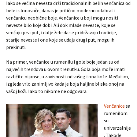
Iako se većina nevesta drži tradicionalnih belih venčanica od
bele i slonovače, danas je prilično moderno odabrati
venčanicu neobične boje. Venčanice u boji mogu nositi
neveste bilo koje dobi. Ali dok mlade neveste, koje se
venčaju prvi put, i dalje žele da se pridržavaju tradicije,
starije neveste i one koje se udaju drugi put, mogu ih
prekinuti.
Na primer, venčanice u rumenilu i gole boje jedan su od
najvećih trendova u ovom trenutku. Gola boja može imati
različite nijanse, u zavisnosti od vašeg tona kože. Međutim,
izgleda vrlo zanimljivo kada je boja haljine bliska onoj na
vašoj koži. Iako to nikome ne odgovara.
Venčanice
sa
rumenilom
su
univerzalnije
. Takođe