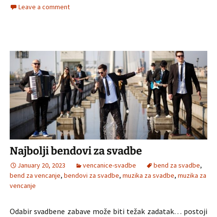
Leave a comment
Najbolji bendovi za svadbe
January 20, 2023
vencanice-svadbe
bend za svadbe
,
bend za vencanje
,
bendovi za svadbe
,
muzika za svadbe
,
muzika za
vencanje
Odabir svadbene zabave može biti težak zadatak… postoji