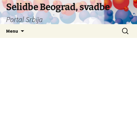
Selidbe Beograd, svadbe
Portal Srbija
Skip
Search
Menu
to
for:
content