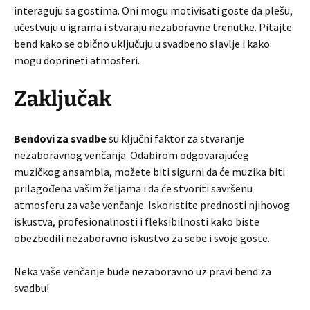
interaguju sa gostima. Oni mogu motivisati goste da plešu,
učestvuju u igrama i stvaraju nezaboravne trenutke. Pitajte
bend kako se obično uključuju u svadbeno slavlje i kako
mogu doprineti atmosferi.
Zaključak
Bendovi za svadbe
su ključni faktor za stvaranje
nezaboravnog venčanja. Odabirom odgovarajućeg
muzičkog ansambla, možete biti sigurni da će muzika biti
prilagođena vašim željama i da će stvoriti savršenu
atmosferu za vaše venčanje. Iskoristite prednosti njihovog
iskustva, profesionalnosti i fleksibilnosti kako biste
obezbedili nezaboravno iskustvo za sebe i svoje goste.
Neka vaše venčanje bude nezaboravno uz pravi bend za
svadbu!