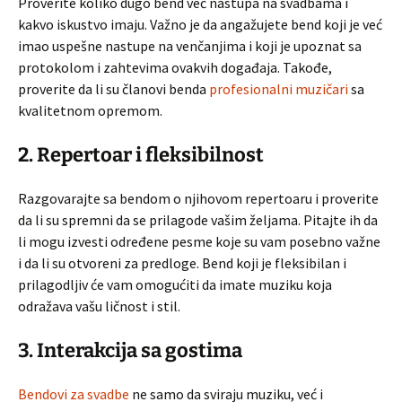
Proverite koliko dugo bend već nastupa na svadbama i
kakvo iskustvo imaju. Važno je da angažujete bend koji je već
imao uspešne nastupe na venčanjima i koji je upoznat sa
protokolom i zahtevima ovakvih događaja. Takođe,
proverite da li su članovi benda
profesionalni muzičari
sa
kvalitetnom opremom.
2. Repertoar i fleksibilnost
Razgovarajte sa bendom o njihovom repertoaru i proverite
da li su spremni da se prilagode vašim željama. Pitajte ih da
li mogu izvesti određene pesme koje su vam posebno važne
i da li su otvoreni za predloge. Bend koji je fleksibilan i
prilagodljiv će vam omogućiti da imate muziku koja
odražava vašu ličnost i stil.
3. Interakcija sa gostima
Bendovi za svadbe
ne samo da sviraju muziku, već i