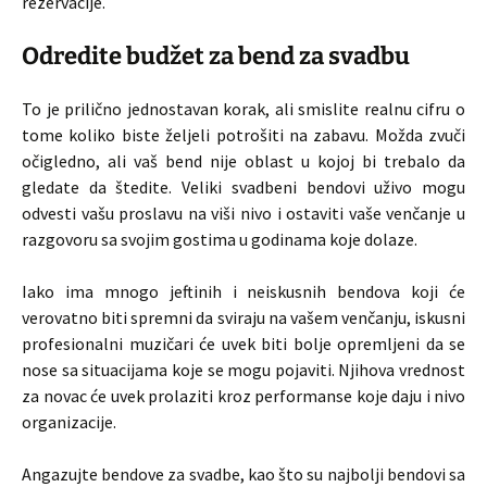
rezervacije.
Odredite budžet za bend za svadbu
To je prilično jednostavan korak, ali smislite realnu cifru o
tome koliko biste željeli potrošiti na zabavu. Možda zvuči
očigledno, ali vaš bend nije oblast u kojoj bi trebalo da
gledate da štedite. Veliki svadbeni bendovi uživo mogu
odvesti vašu proslavu na viši nivo i ostaviti vaše venčanje u
razgovoru sa svojim gostima u godinama koje dolaze.
Iako ima mnogo jeftinih i neiskusnih bendova koji će
verovatno biti spremni da sviraju na vašem venčanju, iskusni
profesionalni muzičari će uvek biti bolje opremljeni da se
nose sa situacijama koje se mogu pojaviti. Njihova vrednost
za novac će uvek prolaziti kroz performanse koje daju i nivo
organizacije.
Angazujte bendove za svadbe, kao što su najbolji bendovi sa