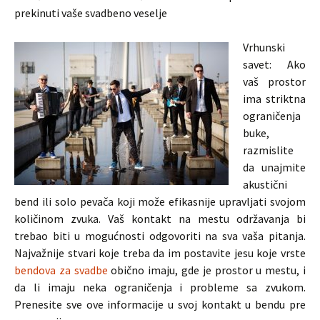
prekinuti vaše svadbeno veselje
Vrhunski
savet: Ako
vaš prostor
ima striktna
ograničenja
buke,
razmislite
da unajmite
akustični
bend ili solo pevača koji može efikasnije upravljati svojom
količinom zvuka. Vaš kontakt na mestu održavanja bi
trebao biti u mogućnosti odgovoriti na sva vaša pitanja.
Najvažnije stvari koje treba da im postavite jesu koje vrste
bendova za svadbe
obično imaju, gde je prostor u mestu, i
da li imaju neka ograničenja i probleme sa zvukom.
Prenesite sve ove informacije u svoj kontakt u bendu pre