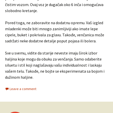
čistim vozom. Ovaj voz je dugačak oko 6 inča i omogućava
slobodno kretanje.
Pored toga, ne zaboravite na dodatnu opremu. Vaš izgled
mladenki može biti mnogo zanimljiviji ako imate lepe
cipele, buket i pokrivala za glavu. Takođe, venčanica može
sadržati neke dodatne detalje poput pojasa ili bolera.
Sve u svemu, vidite da starije neveste imaju širok izbor
haljina koje mogu da obuku za venčanja. Samo odaberite
siluetu i stil koji naglašavaju vašu individualnost i laskaju
vašem telu. Takođe, ne bojte se eksperimenata sa bojom i
dužinom haljine.
Leave a comment