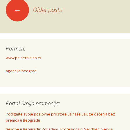
Posts
←
Older posts
navigation
Partneri:
www.pa-serbia.co.rs
agencije beograd
Portal Srbija promocija:
Podignite svoje poslovne prostore uz naše usluge čišćenja bez
premca u Beogradu
Selidbe u Beogradu: Pouzdani i Profesionalni Selidbeni Servisi