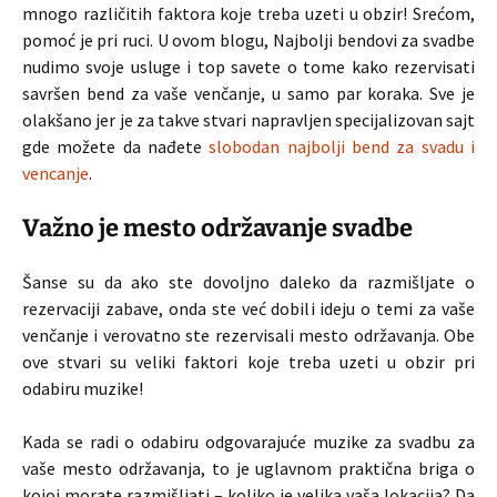
mnogo različitih faktora koje treba uzeti u obzir! Srećom,
pomoć je pri ruci. U ovom blogu, Najbolji bendovi za svadbe
nudimo svoje usluge i top savete o tome kako rezervisati
savršen bend za vaše venčanje, u samo par koraka. Sve je
olakšano jer je za takve stvari napravljen specijalizovan sajt
gde možete da nađete
slobodan najbolji bend za svadu i
vencanje
.
Važno je mesto održavanje svadbe
Šanse su da ako ste dovoljno daleko da razmišljate o
rezervaciji zabave, onda ste već dobili ideju o temi za vaše
venčanje i verovatno ste rezervisali mesto održavanja. Obe
ove stvari su veliki faktori koje treba uzeti u obzir pri
odabiru muzike!
Kada se radi o odabiru odgovarajuće muzike za svadbu za
vaše mesto održavanja, to je uglavnom praktična briga o
kojoj morate razmišljati – koliko je velika vaša lokacija? Da