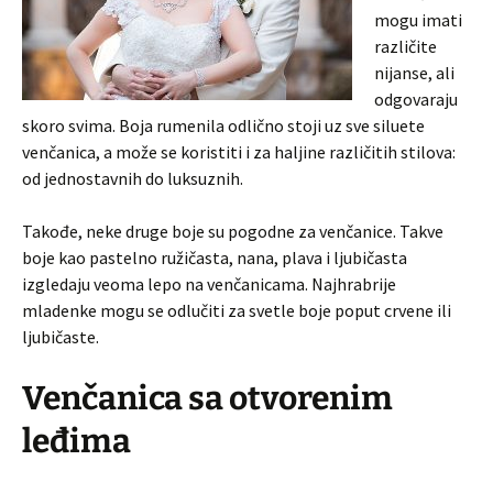
mogu imati
različite
nijanse, ali
odgovaraju
skoro svima. Boja rumenila odlično stoji uz sve siluete
venčanica, a može se koristiti i za haljine različitih stilova:
od jednostavnih do luksuznih.
Takođe, neke druge boje su pogodne za venčanice. Takve
boje kao pastelno ružičasta, nana, plava i ljubičasta
izgledaju veoma lepo na venčanicama. Najhrabrije
mladenke mogu se odlučiti za svetle boje poput crvene ili
ljubičaste.
Venčanica sa otvorenim
leđima