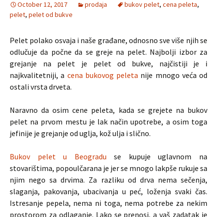
October 12, 2017
prodaja
bukov pelet
,
cena peleta
,
pelet
,
pelet od bukve
Pelet polako osvaja i naše građane, odnosno sve više njih se
odlučuje da počne da se greje na pelet. Najbolji izbor za
grejanje na pelet je pelet od bukve, najčistiji je i
najkvalitetniji, a
cena bukovog peleta
nije mnogo veća od
ostali vrsta drveta.
Naravno da osim cene peleta, kada se grejete na bukov
pelet na prvom mestu je lak način upotrebe, a osim toga
jefinije je grejanje od uglja, kož ulja i slično.
Bukov pelet u Beogradu
se kupuje uglavnom na
stovarištima, popoulčarana je jer se mnogo lakpše rukuje sa
njim nego sa drvima. Za razliku od drva nema sečenja,
slaganja, pakovanja, ubacivanja u peć, loženja svaki čas.
Istresanje pepela, nema ni toga, nema potrebe za nekim
prostorom za odlaganje. Lako se prenosi, a vaš zadatak je