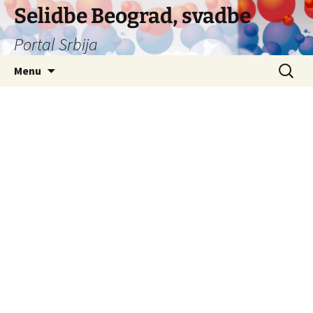
Selidbe Beograd, svadbe
Portal Srbija
Skip
Search
Menu
to
for:
content