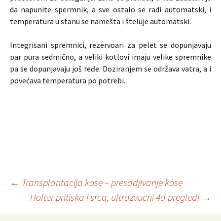
da napunite spermnik, a sve ostalo se radi automatski, i
temperatura u stanu se namešta i šteluje automatski.
Integrisani spremnici, rezervoari za pelet se dopunjavaju
par pura sedmično, a veliki kotlovi imaju velike spremnike
pa se dopunjavaju još ređe. Doziranjem se održava vatra, a i
povećava temperatura po potrebi.
Post
←
Transplantacija kose – presadjivanje kose
Holter pritiska i srca, ultrazvucni 4d pregledi
→
navigation