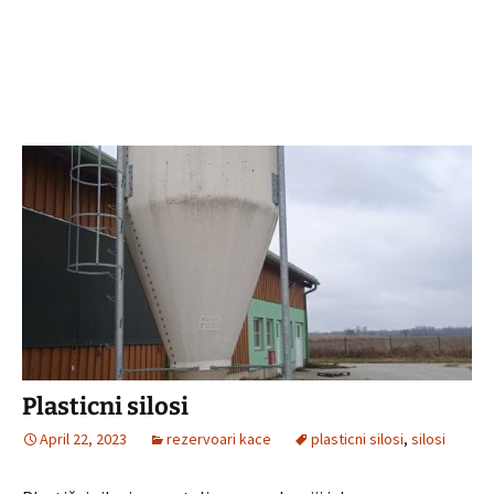
Plasticni silosi
April 22, 2023
rezervoari kace
plasticni silosi
,
silosi