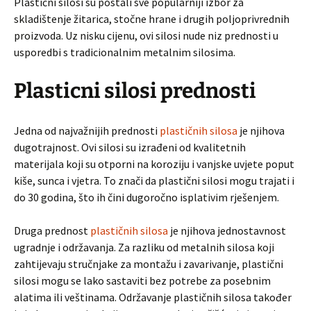
Plastični silosi su postali sve popularniji izbor za
skladištenje žitarica, stočne hrane i drugih poljoprivrednih
proizvoda. Uz nisku cijenu, ovi silosi nude niz prednosti u
usporedbi s tradicionalnim metalnim silosima.
Plasticni silosi prednosti
Jedna od najvažnijih prednosti
plastičnih silosa
je njihova
dugotrajnost. Ovi silosi su izrađeni od kvalitetnih
materijala koji su otporni na koroziju i vanjske uvjete poput
kiše, sunca i vjetra. To znači da plastični silosi mogu trajati i
do 30 godina, što ih čini dugoročno isplativim rješenjem.
Druga prednost
plastičnih silosa
je njihova jednostavnost
ugradnje i održavanja. Za razliku od metalnih silosa koji
zahtijevaju stručnjake za montažu i zavarivanje, plastični
silosi mogu se lako sastaviti bez potrebe za posebnim
alatima ili veštinama. Održavanje plastičnih silosa također