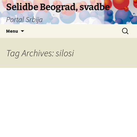
Selidbe Beograd, svadbe
Portal Srbija
Skip
Search
Menu
to
for:
content
Tag Archives: silosi