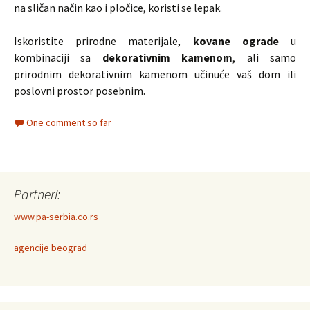
na sličan način kao i pločice, koristi se lepak.
Iskoristite prirodne materijale,
kovane ograde
u
kombinaciji sa
dekorativnim kamenom
, ali samo
prirodnim dekorativnim kamenom učinuće vaš dom ili
poslovni prostor posebnim.
One comment so far
Partneri:
www.pa-serbia.co.rs
agencije beograd