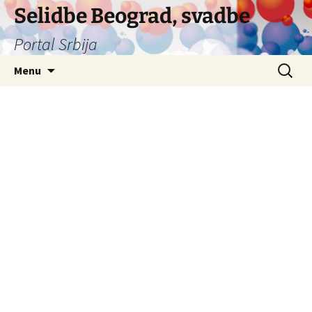
Selidbe Beograd, svadbe
Portal Srbija
Skip
Search
Menu
to
for:
content