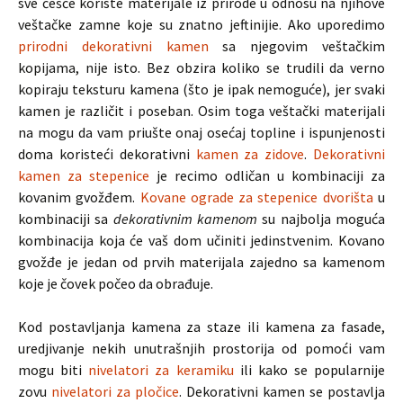
sve češće koriste materijale iz prirode u odnosu na njihove
veštačke zamne koje su znatno jeftinijie. Ako uporedimo
prirodni dekorativni kamen
sa njegovim veštačkim
kopijama, nije isto. Bez obzira koliko se trudili da verno
kopiraju teksturu kamena (što je ipak nemoguće), jer svaki
kamen je različit i poseban. Osim toga veštački materijali
na mogu da vam priušte onaj osećaj topline i ispunjenosti
doma koristeći dekorativni
kamen za zidove
.
Dekorativni
kamen za stepenice
je recimo odličan u kombinaciji za
kovanim gvožđem.
Kovane ograde za stepenice dvorišta
u
kombinaciji sa
dekorativnim kamenom
su najbolja moguća
kombinacija koja će vaš dom učiniti jedinstvenim. Kovano
gvožđe je jedan od prvih materijala zajedno sa kamenom
koje je čovek počeo da obrađuje.
Kod postavljanja kamena za staze ili kamena za fasade,
uredjivanje nekih unutrašnjih prostorija od pomoći vam
mogu biti
nivelatori za keramiku
ili kako se popularnije
zovu
nivelatori za pločice
. Dekorativni kamen se postavlja